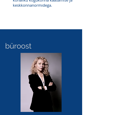
kohaliku kogukonna kaasamise ja
keskkonnanormidega.
büroost