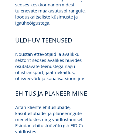
seoses keskkonnanormidest
tulenevate maakasutuspiirangute,
looduskaitseliste küsimuste ja
igaüheõigustega.
ÜLDHUVITEENUSED
Nõustan ettevõtjaid ja avalikku
sektorit seoses avalikes huvides
osutatavate teenustega nagu
ühistransport, jäätmekäitlus,
ühisveevärk ja kanalisatsioon jms.
EHITUS JA PLANEERIMINE
Aitan kliente ehituslubade,
kasutuslubade ja planeeringute
menetlustes ning vaidlustamisel.
Esindan ehitustöövõtu (sh FIDIC)
vaidlustes.