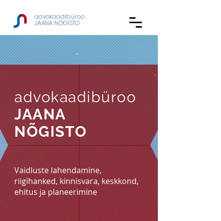
advokaadibüroo
JAANA NÕGISTO
advokaadibüroo
JAANA
NÕGISTO
Vaidluste lahendamine,
riigihanked, kinnisvara, keskkond,
ehitus ja planeerimine