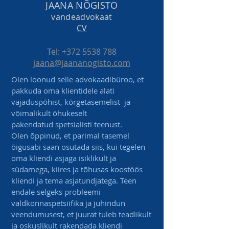
JAANA NÕGISTO
vandeadvokaat
CV
Tel:
+372 5538 788
jaana@jaananogisto.com
Olen loonud selle advokaadibüroo, et
pakkuda oma klientidele alati
vajaduspõhist, kõrgetasemelist ja
võimalikult õhukeselt
pakendatud spetsialisti teenust.
Olen õppinud, et parimal tasemel
õigusabi saan osutada siis, kui tegelen
oma kliendi asjaga isiklikult ja
südamega, kiires ja tõhusas koostöös
kliendi ja tema asjatundjatega. Teen
endale selgeks probleemi
valdkonnaspetsiifika ja juhindun
veendumusest, et juurat tuleb teadlikult
ja oskuslikult rakendada kliendi