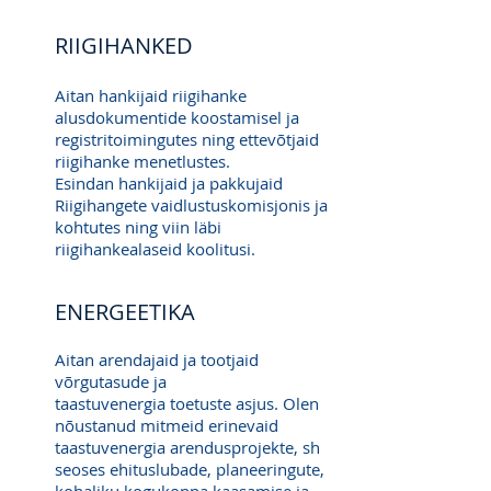
RIIGIHANKED
Aitan hankijaid riigihanke
alusdokumentide koostamisel ja
registritoimingutes ning ettevõtjaid
riigihanke menetlustes.
Esindan hankijaid ja pakkujaid
Riigihangete vaidlustuskomisjonis ja
kohtutes ning viin läbi
riigihankealaseid koolitusi.
ENERGEETIKA
Aitan arendajaid ja tootjaid
võrgutasude ja
taastuvenergia toetuste asjus. Olen
nõustanud mitmeid erinevaid
taastuvenergia arendusprojekte, sh
seoses ehituslubade, planeeringute,