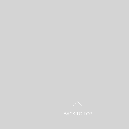
VÕÕRKEELED
BACK TO TOP